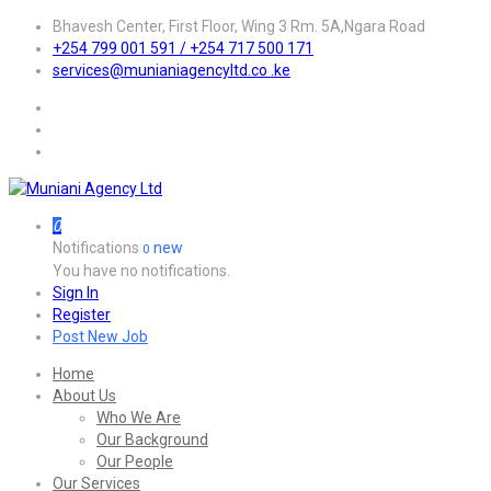
Bhavesh Center, First Floor, Wing 3 Rm. 5A,Ngara Road
+254 799 001 591 / +254 717 500 171
services@munianiagencyltd.co .ke
0
Notifications
new
0
You have no notifications.
Sign In
Register
Post New Job
Home
About Us
Who We Are
Our Background
Our People
Our Services