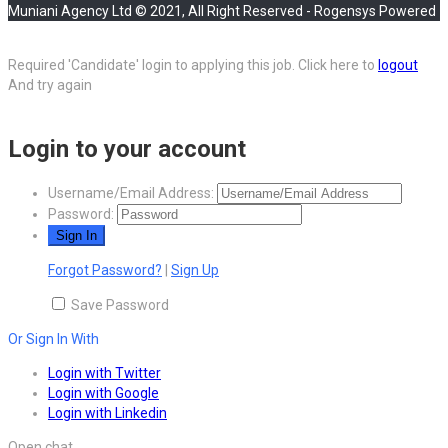
Muniani Agency Ltd © 2021, All Right Reserved - Rogensys Powered
Required 'Candidate' login to applying this job.
Click here to
logout
And try again
Login to your account
Username/Email Address:
Password:
Forgot Password?
|
Sign Up
Save Password
Or Sign In With
Login with Twitter
Login with Google
Login with Linkedin
Open chat