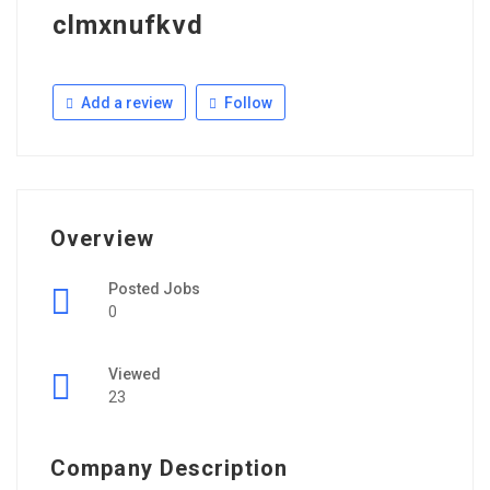
clmxnufkvd
Add a review
Follow
Overview
Posted Jobs
0
Viewed
23
Company Description