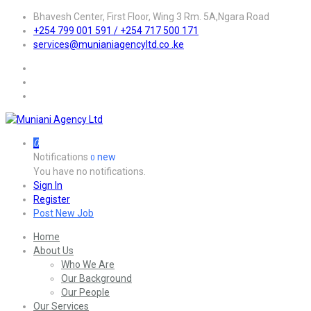
Bhavesh Center, First Floor, Wing 3 Rm. 5A,Ngara Road
+254 799 001 591 / +254 717 500 171
services@munianiagencyltd.co .ke
0
Notifications
new
0
You have no notifications.
Sign In
Register
Post New Job
Home
About Us
Who We Are
Our Background
Our People
Our Services