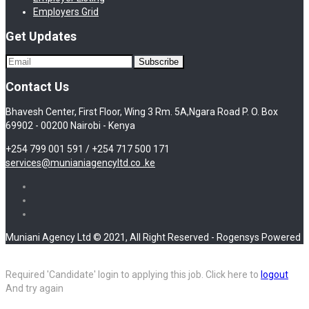
Employers Grid
Get Updates
Contact Us
Bhavesh Center, First Floor, Wing 3 Rm. 5A,Ngara Road P. O. Box
69902 - 00200 Nairobi - Kenya
+254 799 001 591 / +254 717 500 171
services@munianiagencyltd.co .ke
Muniani Agency Ltd © 2021, All Right Reserved - Rogensys Powered
Required 'Candidate' login to applying this job.
Click here to
logout
And try again